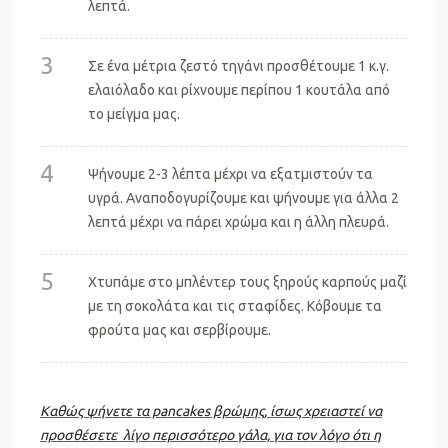
λεπτά.
3
Σε ένα μέτρια ζεστό τηγάνι προσθέτουμε 1 κ.γ.
ελαιόλαδο και ρίχνουμε περίπου 1 κουτάλα από
το μείγμα μας.
4
Ψήνουμε 2-3 λέπτα μέχρι να εξατμιστούν τα
υγρά. Αναποδογυρίζουμε και ψήνουμε για άλλα 2
λεπτά μέχρι να πάρει χρώμα και η άλλη πλευρά.
5
Χτυπάμε στο μπλέντερ τους ξηρούς καρπούς μαζί
με τη σοκολάτα και τις σταφίδες. Κόβουμε τα
φρούτα μας και σερβίρουμε.
Καθώς ψήνετε τα pancakes βρώμης, ίσως χρειαστεί να
προσθέσετε λίγο περισσότερο γάλα, για τον λόγο ότι η