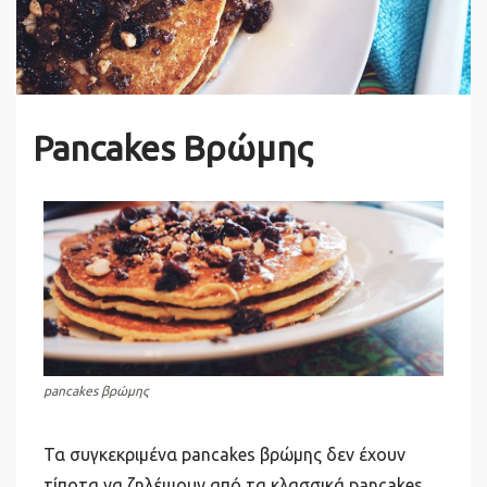
Pancakes Βρώμης
pancakes βρώμης
Τα συγκεκριμένα pancakes βρώμης δεν έχουν
τίποτα να ζηλέψουν από τα κλασσικά pancakes