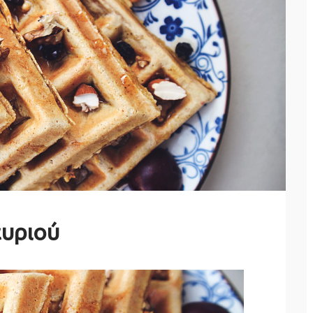
ευριού