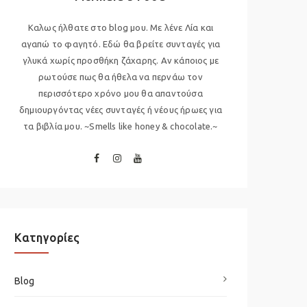
Καλως ήλθατε στο blog μου. Με λένε Λία και
αγαπώ το φαγητό. Εδώ θα βρείτε συνταγές για
γλυκά χωρίς προσθήκη ζάχαρης. Αν κάποιος με
ρωτούσε πως θα ήθελα να περνάω τον
περισσότερο χρόνο μου θα απαντούσα
δημιουργόντας νέες συνταγές ή νέους ήρωες για
τα βιβλία μου. ~Smells like honey & chocolate.~
Kατηγορίες
Blog