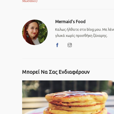
Μωσαικό)
Mermaid's Food
Καλως ήλθατε στο blog μου. Με λένε
γλυκά χωρίς προσθήκη ζάχαρης.
Μπορεί Να Σας Ενδιαφέρουν