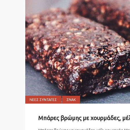
ΝΈΕΣ ΣΥΝΤΑΓΈΣ
ΣΝΑΚ
Μπάρες βρώμης με χουρμάδες, μέλ