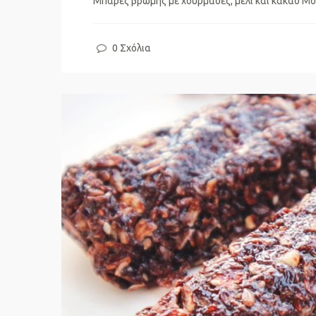
Μπάρες βρώμης με χουρμάδες, μέλι και κακάο Μον
0 Σχόλια