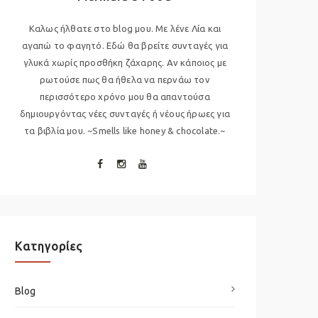
Καλως ήλθατε στο blog μου. Με λένε Λία και
αγαπώ το φαγητό. Εδώ θα βρείτε συνταγές για
γλυκά χωρίς προσθήκη ζάχαρης. Αν κάποιος με
ρωτούσε πως θα ήθελα να περνάω τον
περισσότερο χρόνο μου θα απαντούσα
δημιουργόντας νέες συνταγές ή νέους ήρωες για
τα βιβλία μου. ~Smells like honey & chocolate.~
Kατηγορίες
Blog